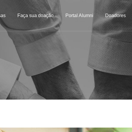
sas
Faça sua doação
Portal Alumni
Doadores