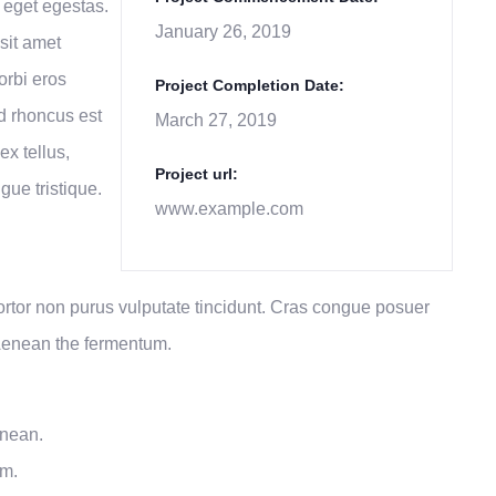
 eget egestas.
January 26, 2019
sit amet
orbi eros
Project Completion Date:
d rhoncus est
March 27, 2019
ex tellus,
Project url:
gue tristique.
www.example.com
 tortor non purus vulputate tincidunt. Cras congue posuer
 Aenean the fermentum.
enean.
um.