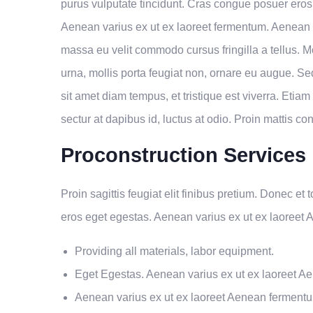
purus vulputate tincidunt. Cras congue posuer eros
Aenean varius ex ut ex laoreet fermentum. Aenean 
massa eu velit commodo cursus fringilla a tellus. M
urna, mollis porta feugiat non, ornare eu augue. Se
sit amet diam tempus, et tristique est viverra. Etiam 
sectur at dapibus id, luctus at odio. Proin mattis con
Proconstruction Services
Proin sagittis feugiat elit finibus pretium. Donec et
eros eget egestas. Aenean varius ex ut ex laoreet
Providing all materials, labor equipment.
Eget Egestas. Aenean varius ex ut ex laoreet A
Aenean varius ex ut ex laoreet Aenean ferment