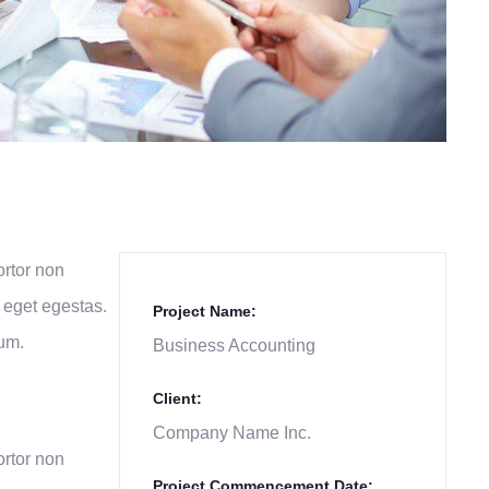
ortor non
 eget egestas.
Project Name:
um.
Business Accounting
Client:
Company Name Inc.
ortor non
Project Commencement Date: