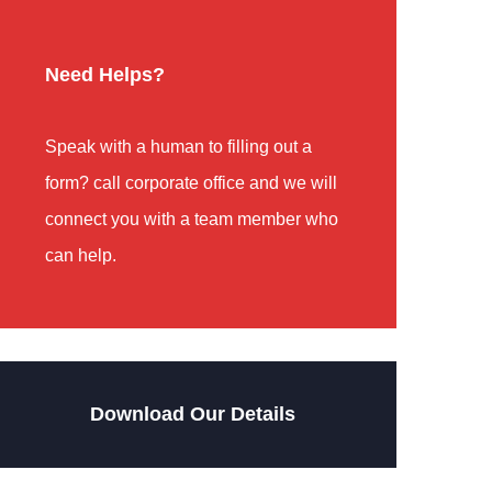
Need Helps?
Speak with a human to filling out a
form? call corporate office and we will
connect you with a team member who
can help.
Download Our Details