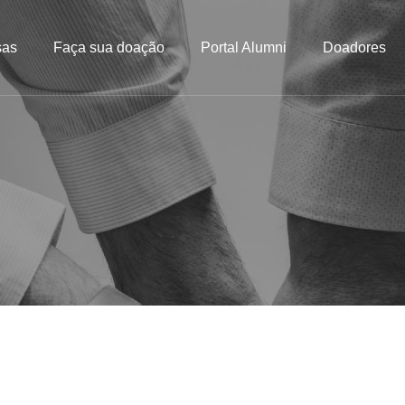
sas
Faça sua doação
Portal Alumni
Doadores