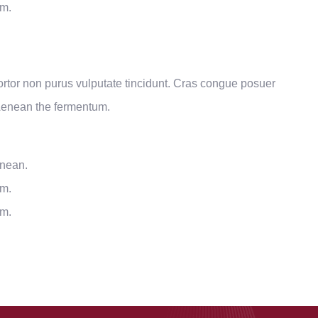
um.
 tortor non purus vulputate tincidunt. Cras congue posuer
 Aenean the fermentum.
enean.
um.
um.